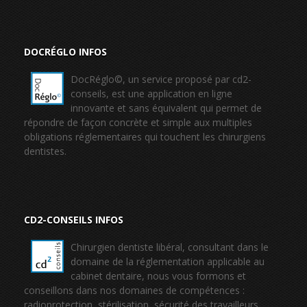
DOCRÉGLO INFOS
DocRéglo©, un service proposé par cd2-
conseils, est une application en ligne
innovante et sans équivalent qui permet de
répondre de façon concrète et simple aux multiples
obligations réglementaires qui touchent les chirurgiens
dentistes.
CD2-CONSEILS INFOS
Chirurgien dentiste libéral, consultant dans le
domaine de la réglementation applicable au
cabinet dentaire, nous vous formons et
conseillons dans nos domaines de compétences :
radioprotection, stérilisation, sécurité des travailleurs…