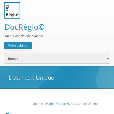
DocRéglo©
Un service de cd2-conseils
Votre cabinet
Menu secondaire
Document Unique
Chemin :
Accueil
/
Tutoriels
/ Document Unique